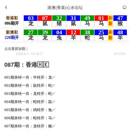
港澳(香菜)心水论坛
邱大仙
点击重新加载
2025-5-11 15:16:17
127674
087期：香港🇭🇰
001期杀特一肖：牛特开：龙✅
002期杀特一肖：鼠特开：蛇✅
003期杀特一肖：龙特开：蛇✅
004期杀特一肖：蛇特开：鼠✅
005期杀特一肖：鸡特开：兔✅
006期杀特一肖：蛇特开：马✅
007期杀特一肖：龙特开：猴✅