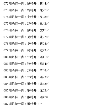
072
期杀特一肖：
鼠
特开：
猪44
✅
073
期杀特一肖：
蛇
特开：
龙27
✅
074
期杀特一肖：
龙
特开：
兔28
✅
075
期杀特一肖：
鸡
特开：
鼠43
✅
076
期杀特一肖：
鼠
特开：
虎17
✅
077
期杀特一肖：
虎
特开：
龙27
✅
078
期杀特一肖：
龙
特开：
猪08
✅
079
期杀特一肖：
猪
特开：
猴23
✅
080
期杀特一肖：
牛
特开：
猴11
✅
081
期杀特一肖：
狗
特开：
鸡34
✅
082
期杀特一肖：
鸡
特开：
羊48
✅
083
期杀特一肖：
牛
特开：
猴23
✅
084
期杀特一肖：
猴
特开：蛇38
✅
085
期杀特一肖：
猴
特开：
龙03
✅
086
期杀特一肖：
猴
特开：
猴47×
087
期杀特一肖：
猴
特开：
？