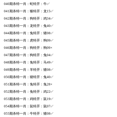
040
期杀特一肖：
蛇
特开：
牛
✅
041
期杀特一肖：
猴
特开：
龙15
✅
042
期杀特一肖：
狗
特开：
鸡34
✅
043
期杀特一肖：
龙
特开：
兔40
✅
044
期杀特一肖：
兔
特开：
猪08
✅
045
期杀特一肖：虎
特开：
狗09
✅
046
期杀特一肖：
狗
特开：
狗09×
047
期杀特一肖：
狗
特开：
兔04
✅
048
期杀特一肖：
兔
特开：
马49
✅
049
期杀特一肖：
羊
特开：
猪08
✅
050
期杀特一肖：
猪
特开：
兔40
✅
051
期杀特一肖：
兔
特开：
兔28
×
052
期杀特一肖：
兔
特开：
鸡22
✅
053
期杀特一肖：
鸡
特开：
鼠19
✅
054
期杀特一肖：
鼠
特开：
鼠07
✅
055
期杀特一肖：
牛
特开：
猪08
✅