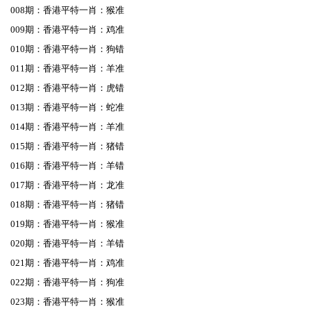
008
期：香港平特一肖：猴准
009
期：香港平特一肖：鸡准
010
期：香港平特一肖：狗错
011
期：香港平特一肖：羊准
012
期：香港平特一肖：虎错
013
期：香港平特一肖：蛇准
014
期：香港平特一肖：羊准
015
期：香港平特一肖：猪错
016期：香港平特一肖：羊错
017期：香港平特一肖：龙准
018期：香港平特一肖：猪错
019期：香港平特一肖：猴准
020期：香港平特一肖：羊错
021期：香港平特一肖：鸡准
022期：香港平特一肖：狗准
023期：香港平特一肖：猴
准