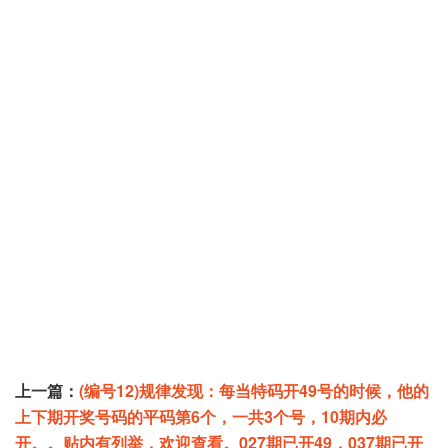
上一篇：
(编号12)规律发现：每当特码开49号的时候，他的
上下期开奖号码的平码第6个，一共3个号，10期内必
开。。贴内有列举，欢迎查看。027期已开49，037期已开