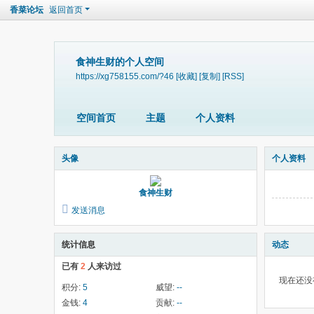
香菜论坛
返回首页
食神生财的个人空间
https://xg758155.com/?46
[收藏]
[复制]
[RSS]
空间首页
主题
个人资料
头像
个人资料
食神生财
发送消息
统计信息
动态
已有
2
人来访过
现在还没
积分:
5
威望:
--
金钱:
4
贡献:
--