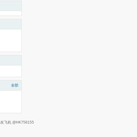
全部
有 码友飞机 @HK758155