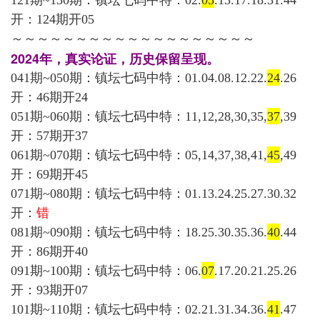
121期~130期：镇坛七码中特：02.
05
.13.17.18.31.44
开：124期开05
～～～～～～～～～～～～～～～～～～～
2024年，真实论证，历史保留呈现。
041期~050期：镇坛七码中特：01.04.08.12.22.
24
.26
开：46期开24
051期~060期：镇坛七码中特：11,12,28,30,35,
37
,39
开：57期开37
061期~070期：镇坛七码中特：05,14,37,38,41,
45
,49
开：69期开45
071期~080期：镇坛七码中特：01.13.24.25.27.30.32
开：
错
081期~090期：镇坛七码中特：18.25.30.35.36.
40
.44
开：86期开40
091期~100期：镇坛七码中特：06.
07
.17.20.21.25.26
开：93期开07
101期~110期：镇坛七码中特：02.21.31.34.36.
41
.47