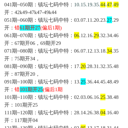
041期~050期：镇坛七码中特：
10.15.19.35.
44
.
47
.
49
开：42k49-47k47-49k44
051期~060期：镇坛七码中特：03.07.11.20.23.
27
.29
开：
错
61期开27
(偏后1期)
061期~070期：镇坛七码中特：
06
.12.16.
29
.32.34.46
开：67期开06，69期开29
071期~080期：镇坛七码中特：06.07.12.13.18.
34
.35
开：75期开34，
081期~090期：镇坛七码中特：17.
20
.28.31.32.35.48
开：87期开20，
091期~100期：镇坛七码中特：13.
25
.36.44.45.48.49
开：
错
101期开25
(偏后1期
101期~110期：镇坛七码中特：02.03.06.16.
25
.38.48
开：101期开25
111期~120期：镇坛七码中特：28.14.26.38.
04
.16.40
开：117期开04