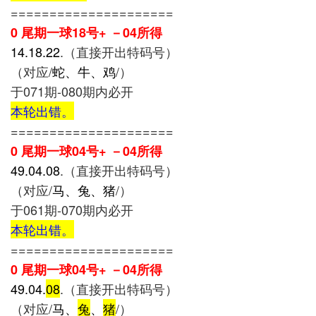
=====================
0 尾期一球18号+ －04所得
14.18.22
.（直接开出特码号）
（对应/
蛇、牛、鸡
/）
于071期-080期内必开
本轮出错。
=====================
0 尾期一球04号+ －04所得
49.04.08
.（直接开出特码号）
（对应/
马、兔、猪
/）
于061期-070期内必开
本轮出错。
=====================
0 尾期一球04号+ －04所得
49.04.
08
.（直接开出特码号）
（对应/
马、
兔
、
猪
/）