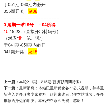
于051期-060期内必开
055期开奖：
猪08
=====================
0 尾期一球19号+ －04所得
15
.19.23.（直接开出特码号）
（对应/
龙
、鼠、猴/）
于041期-050期内必开
041期开奖：
龙15
上一篇：
本轮211期—215期(新澳彩四期特围)
下一篇：
最新消息：本站已重新优化各个公式说明，并将重
新注入更多顶尖专家资料，欢迎来访者记住本站域名，多多
推荐给身边的朋友。本站资料永久免费。感谢！