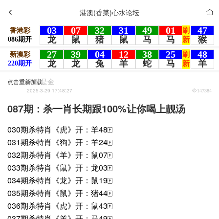
港澳(香菜)心水论坛
沉默是金
点击重新加载
2025-3-29 17:48:27
147384
087期：杀一肖长期跟100%让你喝上靓汤
030期杀特肖《虎》开：羊48
🀄️
031期
杀
特肖《狗》
开：羊24
🀄️
032期
杀
特肖《羊》
开：鼠07
🀄️
033期
杀
特肖《
鼠
》
开：龙03
🀄️
034期
杀
特肖《
龙
》
开：鼠19
🀄️
035期
杀
特肖《
鼠
》
开：猪44
🀄️
036期
杀
特肖《
虎
》
开：鼠43
🀄️
037期
杀
特肖《
羊
》
开：马49
🀄️