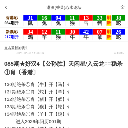
港澳(香菜)心水论坛
公孙胜
点击重新加载
2025-12-28 11:46:26
44815
085期★好汉4【公孙胜】天闲星/入云龙≡≡稳杀
①肖〔香港〕
130期绝杀①肖【牛】开【马】√
131期绝杀①肖【蛇】开【羊】√
132期绝杀①肖【猪】开【猴】√
133期绝杀①肖【猴】开【蛇】√
134期绝杀①肖【羊】开【鸡】
√
--------进入2026年阳历001期