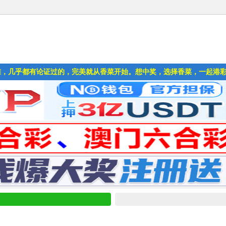
准，几乎都有论证过的，完美就从香菜开始。想中奖，选择香菜，一起港