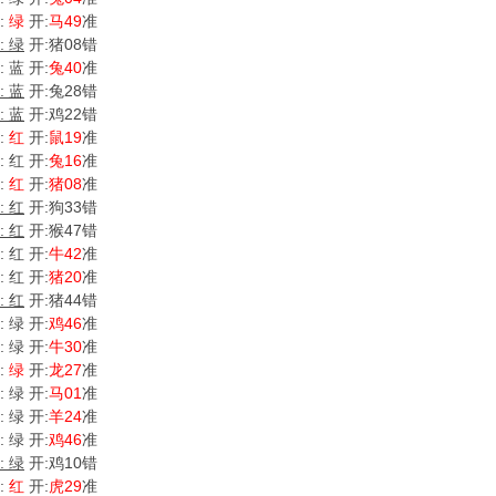
:
绿
开:
马49
准
: 绿
开:猪08错
 蓝 开:
兔40
准
: 蓝
开:兔28错
: 蓝
开:鸡22错
:
红
开:
鼠19
准
 红 开:
兔16
准
:
红
开:
猪08
准
: 红
开:狗33错
: 红
开:猴47错
 红 开:
牛42
准
 红 开:
猪20
准
: 红
开:猪44错
 绿 开:
鸡46
准
 绿 开:
牛30
准
:
绿
开:
龙27
准
 绿 开:
马01
准
 绿 开:
羊24
准
 绿 开:
鸡46
准
: 绿
开:鸡10错
:
红
开:
虎29
准