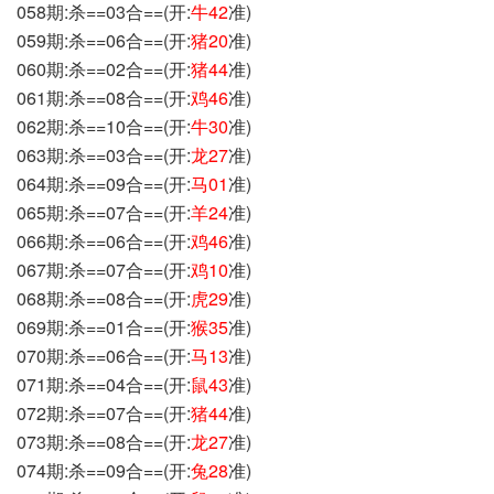
058期:杀==03合==(开:
牛42
准)
059期:杀==06合==(开:
猪20
准)
060期:杀==02合==(开:
猪44
准)
061期:杀==08合==(开:
鸡46
准)
062期:杀==10合==(开:
牛30
准)
063期:杀==03合==(开:
龙27
准)
064期:杀==09合==(开:
马01
准)
065期:杀==07合==(开:
羊24
准)
066期:杀==06合==(开:
鸡46
准)
067期:杀==07合==(开:
鸡10
准)
068期:杀==08合==(开:
虎29
准)
069期:杀==01合==(开:
猴35
准)
070期:杀==06合==(开:
马13
准)
071期:杀==04合==(开:
鼠43
准)
072期:杀==07合==(开:
猪44
准)
073期:杀==08合==(开:
龙27
准)
074期:杀==09合==(开:
兔28
准)