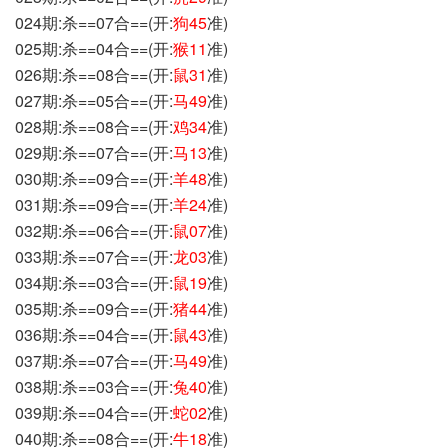
024期:杀==07合==(开:
狗45
准)
025期:杀==04合==(开:
猴11
准)
026期:杀==08合==(开:
鼠31
准)
027期:杀==05合==(开:
马49
准)
028期:杀==08合==(开:
鸡34
准)
029期:杀==07合==(开:
马13
准)
030期:杀==09合==(开:
羊48
准)
031期:杀==09合==(开:
羊24
准)
032期:杀==06合==(开:
鼠07
准)
033期:杀==07合==(开:
龙03
准)
034期:杀==03合==(开:
鼠19
准)
035期:杀==09合==(开:
猪44
准)
036期:杀==04合==(开:
鼠43
准)
037期:杀==07合==(开:
马49
准)
038期:杀==03合==(开:
兔40
准)
039期:杀==04合==(开:
蛇02
准)
040期:杀==08合==(开:
牛18
准)