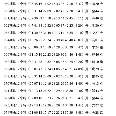
059期杀12个特《25 45 16 11 02 15 33 37 17 10 26 47》开：猪20 准
060期杀12个特《08 31 14 22 09 37 02 45 12 28 06 41》开：猪44 准
061期杀12个特《37 30 39 14 18 22 13 43 29 45 26 11》开：鸡46 准
062期杀12个特《47 41 38 10 32 36 05 37 42 25 48 20》开：牛30 准
063期杀12个特《01 30 37 31 49 17 13 11 14 35 08 10》开：龙27 准
064期杀12个特《13 26 25 29 34 37 39 40 45 48 49 07》开：马01 准
065期杀12个特《05 06 09 18 19 24 28 36 38 39 45 47》开：羊24 错
066期杀12个特《11 15 16 22 23 28 29 30 34 40 41 48》开：鸡46 准
067期杀12个特《47 41 38 10 32 36 05 37 42 25 48 20》开：鸡10 错
068期杀12个特《38 07 47 17 34 11 05 22 40 21 44 09》开：虎29 准
069期杀12个特《03 31 14 22 09 37 02 45 12 28 06 41》开：猴35 准
070期杀12个特《05 07 11 12 19 23 28 29 35 36 41 46》开：马13 准
071期杀12个特《12 13 15 21 22 28 29 31 35 36 39 40》开：鼠43 准
072期杀12个特《07 09 10 19 23 25 26 29 30 31 35 47》开：猪44 准
073期杀12个特《12 13 15 19 26 28 29 33 34 38 41 44》开：龙27 准
074期杀12个特《01 06 13 15 17 22 23 28 35 39 43 48》开：兔28 错