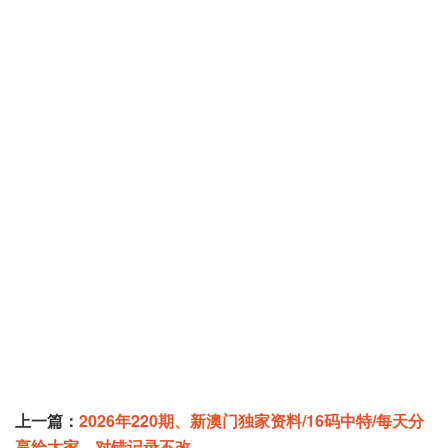
上一篇：
2026年220期、新澳门独家资料/16码中特/每天分
享给大家，对错记录不改。