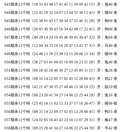
043期杀12个特《18 33 43 46 17 41 45 11 30 09 42 15》开：兔40 准
044期杀12个特《22 42 29 32 24 07 13 44 31 30 15 41》开：猪08 准
045期杀12个特《25 38 01 45 17 39 34 37 22 46 31 29》开：狗09 准
046期杀12个特《20 05 30 39 45 16 34 42 49 17 22 41》开：狗09 准
047期杀12个特《40 29 14 24 10 45 46 49 41 39 47 32》开：兔04 准
048期杀12个特《12 04 34 35 10 18 20 47 13 41 37 31》开：马49 准
049期杀12个特《24 48 13 29 23 38 12 11 28 06 15 34》开：猪08 准
050期杀12个特《38 27 03 41 06 43 16 09 18 23 31 28》开：兔40 准
051期杀12个特《06 18 42 26 46 36 27 12 45 09 31 21》开：兔28 准
052期杀12个特《08 31 14 22 09 37 02 45 12 28 06 41》开：鸡22 准
053期杀12个特《42 21 47 30 35 27 40 46 15 36 19 25》开：鼠19 错
054期杀12个特《09 23 20 41 34 27 14 06 22 25 44 29》开：兔16 准
055期杀12个特《25 45 16 11 02 15 33 37 17 10 26 47》开：猪08 错
056期杀12个特《08 31 14 22 09 37 02 45 12 28 06 41》开：狗33 准
057期杀12个特《24 02 05 16 41 43 22 10 12 07 29 31》开：猴47 准
058期杀12个特《09 23 20 41 34 27 14 06 22 25 44 29》开：牛42 准