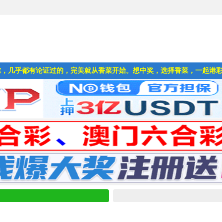
准，几乎都有论证过的，完美就从香菜开始。想中奖，选择香菜，一起港