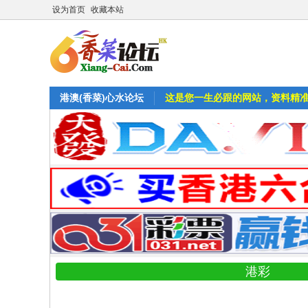
设为首页
收藏本站
港澳(香菜)心水论坛
这是您一生必跟的网站，资料精
港彩