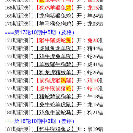
168期新澳门
【狗鸡羊猴兔
龙
】
开：
龙15
准
169期新澳门
【龙狗猪猴兔蛇】
开：
羊24
错
170期新澳门
【羊马猴兔狗鸡】
开：
龙03
错
===第17轮10期中5期
（及格
）
171期新澳门
【猴牛猪虎蛇
兔
】
开：
兔28
准
172期新澳门
【虎鼠兔龙羊猴】
开：
猪44
错
173期新澳门
【鸡牛虎兔羊猴】
开：
蛇26
错
174期新澳门
【羊猴猪牛狗鸡】
开：
虎41
错
175期新澳门
【狗龙虎猪猴羊】
开：
蛇26
错
176期新澳门
【鼠狗虎猴
鸡
猪】
开：
鸡10
准
177期新澳门
【虎牛猴鼠猪
蛇
】
开：
蛇14
准
178期新澳门
【猪蛇鸡鼠狗羊】
开：牛18错
179期新澳门
【兔牛蛇羊虎鼠】
开：
龙15
错
180期新澳门
【
鸡兔牛鼠蛇马】
开：狗21错
===第18轮10期中3期
（
差评
）
181期新澳门
【狗牛猴鸡兔龙】
开：鼠19错