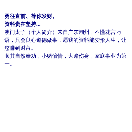
勇往直前、等你发财。
资料贵在坚持...
澳门太子（个人简介）来自广东潮州，不懂花言巧
语，只会良心道德做事，愿我的资料能变形人生，让
您赚到财富。
顺其自然奉劝，小赌怡情，大赌伤身，家庭事业为第
一。