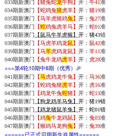
033期新澳门
【猪兔蛇
龙
牛狗】
开：
牛41
准
034期新澳门
【蛇鸡兔
猪
虎羊】
开：
猪19
准
035期新澳门
【马羊虎猪鸡
兔
】
开：
兔27
准
036期新澳门
【
蛇
鸡兔虎羊马】
开：
蛇01
准
037期新澳门
【鼠马牛羊虎猴】
开：
猪43
错
038期新澳门
【马虎羊鸡龙
鼠
】
开：
鼠42
准
039期新澳门
【马
羊
虎鸡龙鼠】
开：
羊11
准
040期新澳门
【兔牛龙鸡
虎
羊】
开：
虎28
准
===第4轮10期中8期（优秀）🎉
041期新澳门
【
马
虎鸡龙牛兔】
开：
马36
准
042期新澳门
【蛇鸡兔猪
虎
羊】
开：
虎16
准
043期新澳门
【鸡龙牛兔
蛇
猪】
开：
蛇13
准
044期新澳门
【狗龙鸡羊马兔】
开：
猪19
错
045期新澳门
【鸡龙猪鼠羊兔】
开：
蛇01
错
046期新澳门
【鸡
兔
牛龙鸡鼠】
开：
兔03
准
047期新澳门
【猴鸡马龙狗
兔
】
开：
兔39
准
======已正式启用新生肖属性======