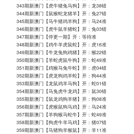
343期新澳门【虎牛猪兔马狗】开：龙38错
344期新澳门【鼠猴蛇龙猪羊】开：兔27错
345期新澳门【马牛猪鸡羊狗】开：马24准
346期新澳门【虎牛鼠羊猪蛇】开：兔03错
347期新澳门【停更一期】开：等待准
348期新澳门【鸡牛羊虎鼠蛇】开：虎16准
349期新澳门【牛龙兔狗鸡猪】开：猴22错
350期新澳门【羊蛇虎鼠牛狗】开：蛇49准
351期新澳门【鸡猴马兔牛蛇】开：虎04错
352期新澳门【虎龙狗鸡羊蛇】开：狗44准
353期新澳门【龙鼠鸡羊马狗】开：蛇01错
354期新澳门【马兔虎牛龙鸡】开：鼠30错
355期新澳门【鼠龙鸡狗羊猪】开：狗08准
356期新澳门【虎猴鼠狗马鸡】开：马24准
357期新澳门【羊狗猴马蛇牛】开：蛇49准
358期新澳门【狗虎牛羊马鸡】开：猪07错
359期新澳门【马猪狗羊猴鼠】开：羊11准