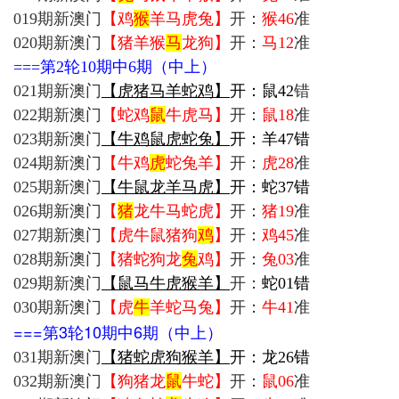
019期新澳门
【鸡
猴
羊马虎兔】
开：
猴46
准
020期新澳门
【猪羊猴
马
龙狗】
开：
马12
准
===第2轮10期中6期（中上）
021期新澳门
【虎猪马羊蛇鸡】
开：
鼠42
错
022期新澳门
【蛇鸡
鼠
牛虎马】
开：
鼠18
准
023期新澳门
【牛鸡鼠虎蛇兔】
开：
羊47
错
024期新澳门
【牛鸡
虎
蛇兔羊】
开：
虎28
准
025期新澳门
【牛鼠龙羊马虎】
开：
蛇37
错
026期新澳门
【
猪
龙牛马蛇虎】
开：
猪19
准
027期新澳门
【虎牛鼠猪狗
鸡
】
开：
鸡45
准
028期新澳门
【猪蛇狗龙
兔
鸡】
开：
兔03
准
029期新澳门
【鼠马牛虎猴羊】
开：
蛇01
错
030期新澳门
【虎
牛
羊蛇马兔】
开：
牛41
准
===第3轮10期中6期
（中上）
031期新澳门
【猪蛇虎狗猴羊】
开：
龙26
错
032期新澳门
【狗猪龙
鼠
牛蛇】
开：
鼠06
准