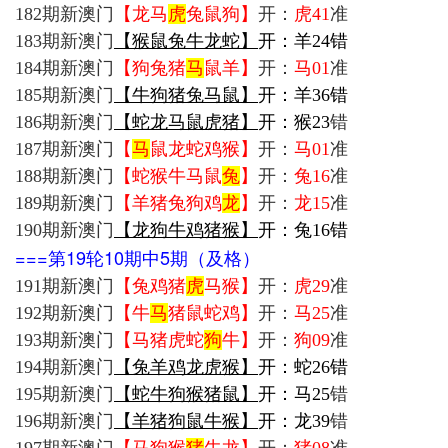
182期新澳门
【龙马
虎
兔鼠狗】
开：
虎41
准
183期新澳门
【猴鼠兔牛龙蛇】
开：
羊24
错
184期新澳门
【狗兔猪
马
鼠羊】
开：
马01
准
185期新澳门
【牛狗猪兔马鼠】
开：
羊36
错
186期新澳门
【蛇龙马鼠虎猪】
开：
猴23
错
187期新澳门
【
马
鼠龙蛇鸡猴】
开：
马01
准
188期新澳门
【蛇猴牛马鼠
兔
】
开：
兔16
准
189期新澳门
【羊猪兔狗鸡
龙
】
开：
龙15
准
190期新澳门
【龙狗牛鸡猪猴】
开：
兔16
错
===第19轮10期中5期
（及格
）
191期新澳门
【兔鸡猪
虎
马猴】
开：
虎29
准
192期新澳门
【牛
马
猪鼠蛇鸡】
开：
马25
准
193期新澳门
【马猪虎蛇
狗
牛】
开：
狗09
准
194期新澳门
【兔羊鸡龙虎猴】
开：
蛇26
错
195期新澳门
【蛇牛狗猴猪鼠】
开：
马25
错
196期新澳门
【羊猪狗鼠牛猴】
开：
龙39
错