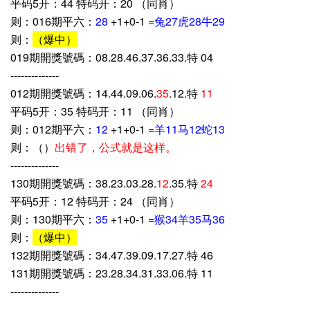
平码5开：44 特码开：20 （同肖）
则：016期平六：
28
+1+0-1 =
兔27
虎28牛29
则：
（爆中）
019期開獎號碼：08.28.46.37.36.33.特 04
--------------
012期開獎號碼：
14.44.09.06.
35
.12.特
11
平码5开：35 特码开：11 （同肖）
则：012期平六：
12
+1+0-1 =
羊11马12蛇13
则：（）
出错了，公式就是这样。
--------------
130期開獎號碼：38.23.03.28.
12
.35.特
24
平码5开：12 特码开：24 （同肖）
则：130期平六：
35
+1+0-1 =
猴34羊35马36
则：
（爆中）
132期開獎號碼：34.47.39.09.17.27.特 46
131期開獎號碼：23.28.34.31.33.06.特 11
--------------