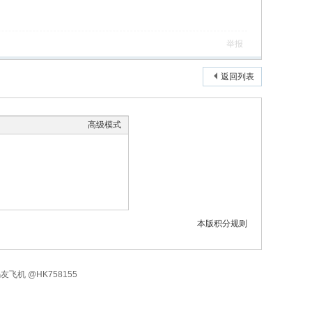
举报
返回列表
高级模式
本版积分规则
有 码友飞机 @HK758155