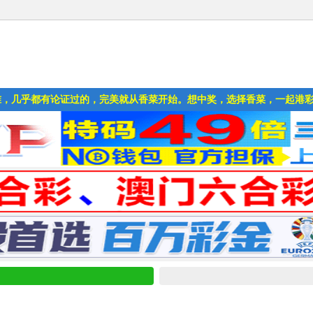
准，几乎都有论证过的，完美就从香菜开始。想中奖，选择香菜，一起港