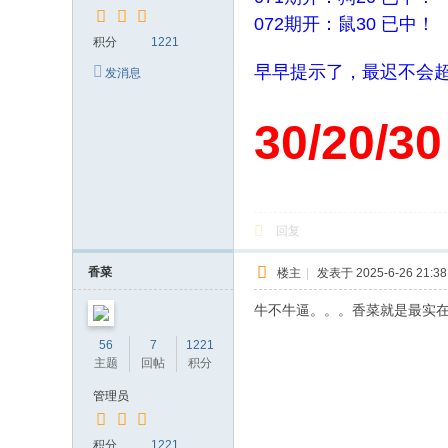
072期开：鼠30 已中！
积分
1221
早早提示了，最迟不会超过
发消息
30/20/30
回复
香菜
楼主
|
发表于 2025-6-26 21:38
牛不牛逼。。。香菜就是最实
56
7
1221
主题
回帖
积分
管理员
积分
1221