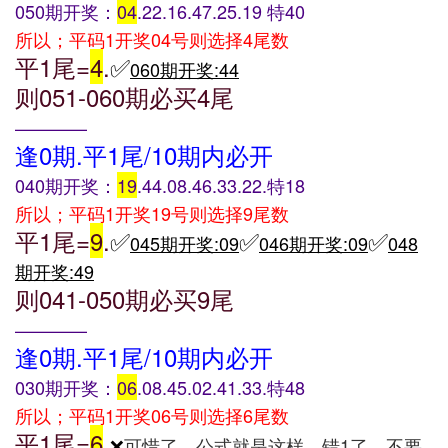
050期开奖：
04
.22.16.47.25.19 特40
所以；平码1开奖04号则选择4尾数
平1尾=
4
.
✅
060期开奖:44
则051-060期必买4尾
————
逢0期.平1尾/10期内必开
040期开奖：
19
.44.08.46.33.22.特18
所以；平码1开奖19号则选择9尾数
平1尾=
9
.
✅
✅
✅
045期开奖:09
046期开奖:09
048
期开奖:49
则041-050期必买9尾
————
逢0期.平1尾/10期内必开
030期开奖：
06
.08.45.02.41.33.特48
所以；平码1开奖06号则选择6尾数
平1尾=
6
.
❌
可惜了，公式就是这样，错1了，不要