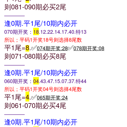
则081-090期必买2尾
————
逢0期.平1尾/10期内必开
070期开奖：
18
.12.22.14.17.40.特13
所以；平码1开奖18号则选择8尾数
平1尾=
8
.
✅
✅
074期开奖:28
078期开奖:08
则071-080期必买8尾
————
逢0期.平1尾/10期内必开
060期开奖：
04
.43.47.15.07.37.特44
所以；平码1开奖04号则选择4尾数
平1尾=
4
.
✅
065期开奖:24
则061-070期必买4尾
————
逢0期.平1尾/10期内必开