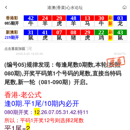
港澳(香菜)心水论坛
波肖门尾
点击重新加载
2025-3-25 19:23:39
162775
(编号05)规律发现：每逢尾数0期数,本轮(按照
080期),开奖平码第1个号码的尾数,直接当特码
尾数,新一轮（081-090期）开启。
香港-老公式
逢0期.平1尾/10期内必开
080期开奖：
12
.26.07.05.31.42.特11
所以；平码1开奖12号则选择2尾数
平1尾=
2
.