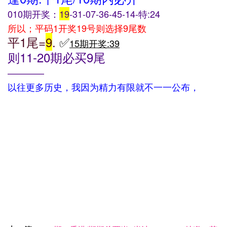
010期开奖：
19
-31-07-36-45-14-特:24
所以；平码1开奖19号则选择9尾数
平1尾=
9
.
✅
15期开奖:39
则11-20期必买9尾
————
以往更多历史，我因为精力有限就不一一公布，