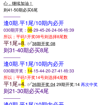
心，继续加油！
则41-50期必买6尾
————
逢0期.平1尾/10期内必开
030期开奖：
08
-29-45-26-24-06-特:39
所以；平码1开奖08号则选择8尾数
平1尾=
8
.
✅
38期开奖:08
则31-40期必买8尾
————
逢0期.平1尾/10期内必开
030期开奖：
14
-15-44-20-27-41-特:33
所以；平码1开奖14号则选择4尾数
平1尾=
4
.
✅
26期开奖:04
29期开奖:14
再次中奖
则21-30期必买4尾
————
逢0期.平1尾/10期内必开