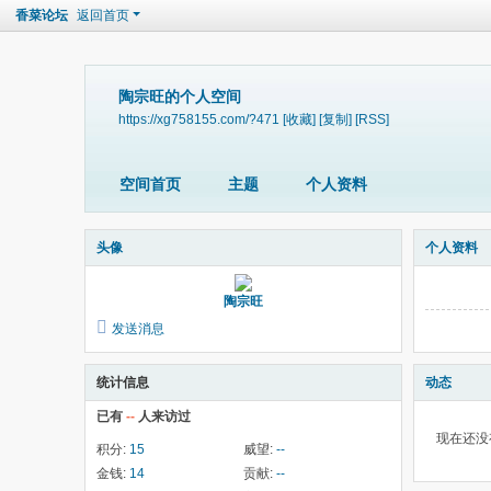
香菜论坛
返回首页
陶宗旺的个人空间
https://xg758155.com/?471
[收藏]
[复制]
[RSS]
空间首页
主题
个人资料
头像
个人资料
陶宗旺
发送消息
统计信息
动态
已有
--
人来访过
现在还没
积分:
15
威望:
--
金钱:
14
贡献:
--