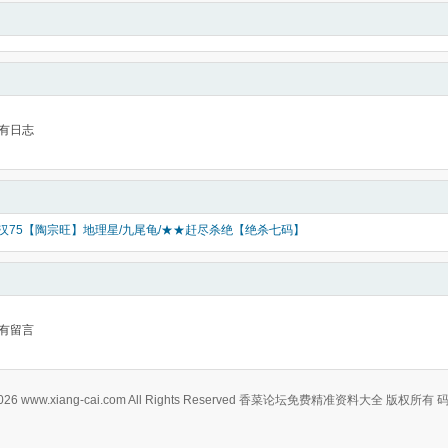
有日志
好汉75【陶宗旺】地理星/九尾龟/★★赶尽杀绝【绝杀七码】
有留言
0-2026 www.xiang-cai.com All Rights Reserved 香菜论坛免费精准资料大全 版权所