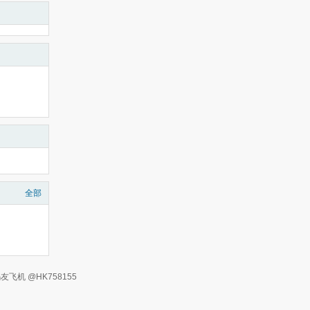
全部
有 码友飞机 @HK758155