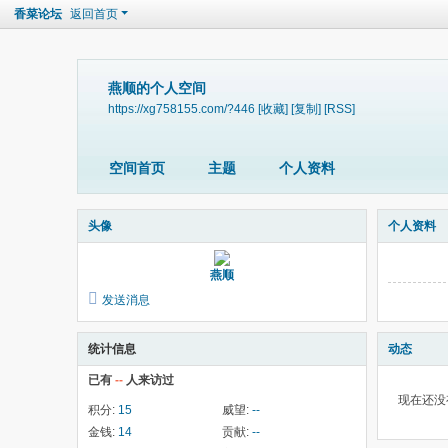
香菜论坛
返回首页
燕顺的个人空间
https://xg758155.com/?446
[收藏]
[复制]
[RSS]
空间首页
主题
个人资料
头像
个人资料
燕顺
发送消息
统计信息
动态
已有
--
人来访过
现在还没
积分:
15
威望:
--
金钱:
14
贡献:
--