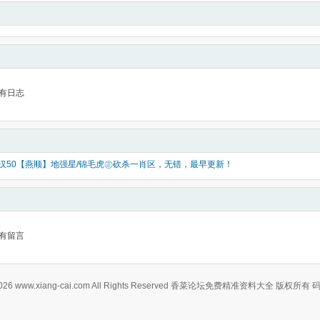
有日志
好汉50【燕顺】地强星/锦毛虎㊣砍杀一肖区，无错，最早更新！
有留言
0-2026 www.xiang-cai.com All Rights Reserved 香菜论坛免费精准资料大全 版权所