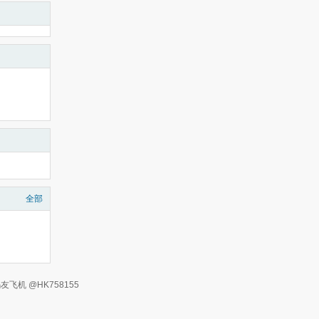
全部
有 码友飞机 @HK758155